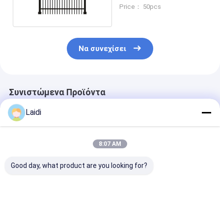
σωληνώματος
Price： 50pcs
Να συνεχίσει
Συνιστώμενα Προϊόντα
Laidi
8:07 AM
Good day, what product are you looking for?
Wrought Garden
Εμπορικού Βαθμού
Περιβαλλοντι
Steel Tubular Fence
Σωληνωτή Ατσάλινη
φιλικά
6Ft Tall Durable Anti
Περίφραξη Υψηλής
επικαλυμμένα
Rust Security
Ασφάλειας
σωληνώδη φρ
Garden Fence
Αντικλεπτική
από χάλυβα