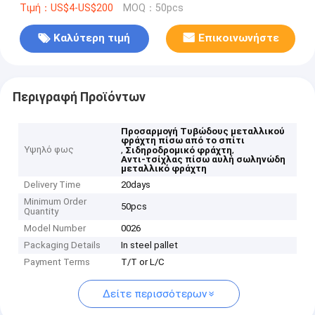
Τιμή：US$4-US$200
MOQ：50pcs
Καλύτερη τιμή
Επικοινωνήστε
Περιγραφή Προϊόντων
Προσαρμογή Τυβώδους μεταλλικού
φράχτη πίσω από το σπίτι
Υψηλό φως
,
,
Σιδηροδρομικό φράχτη
Αντι-τσίχλας πίσω αυλή σωληνώδη
μεταλλικό φράχτη
Delivery Time
20days
Minimum Order
50pcs
Quantity
Model Number
0026
Packaging Details
In steel pallet
Payment Terms
T/T or L/C
Δείτε περισσότερων