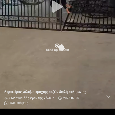
Δορυφόρος χάλυβα φράχτης πεζών διπλή πύλη swing
Σωληνοειδής φράκτης χάλυβα
2025-07-25
536 απόψεις