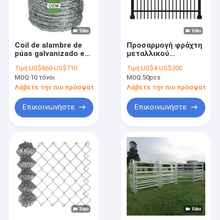
Coil de alambre de
Προσαρμογή φράχτη
púas galvanizado en
μεταλλικού
caliente con tipo de
σωληνώματος
Τιμή:
US$660-US$710
Τιμή:
US$4-US$200
navaja cruzada para
MOQ:
10 τόνοι
MOQ:
50pcs
valla en calibre 12-16
Λάβετε την πιο πρόσφατη τιμή
Λάβετε την πιο πρόσφατη τι
Επικοινωνήστε
Επικοινωνήστε
Αρχική σελίδα
Προϊόντα
Εκπομπή VR