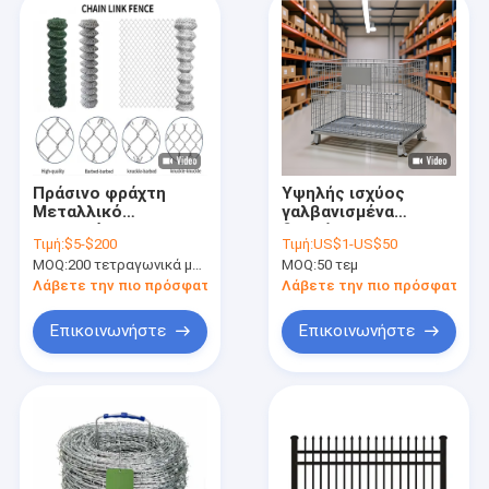
Πράσινο φράχτη
Υψηλής ισχύος
Μεταλλικό
γαλβανισμένα
συρματόπλεγμα
διπλώσιμα
Τιμή:
$5-$200
Τιμή:
US$1-US$50
Φράχτη 30 * 30MM
συσσωρευτικά
MOQ:
200 τετραγωνικά μέτρα
MOQ:
50 τεμ
Τυφαντό φράχτη
συρματόπλεγμα
αλυσίδας σύνδεσης
πλέγμα παλέτα
Λάβετε την πιο πρόσφατη τιμή
Λάβετε την πιο πρόσφατη τι
κλουβί για
αποθήκευση και
Επικοινωνήστε
Επικοινωνήστε
μεταφορά