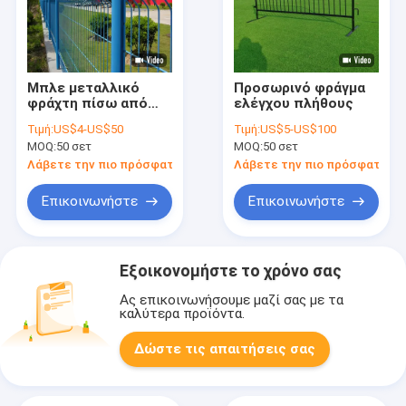
Μπλε μεταλλικό
Προσωρινό φράγμα
φράχτη πίσω από
ελέγχου πλήθους
την αυλή 6ft
Τιμή:
US$4-US$50
Τιμή:
US$5-US$100
καμπύλη 3D διπλό
MOQ:
50 σετ
MOQ:
50 σετ
σύρμα πλέγμα
φράχτη
Λάβετε την πιο πρόσφατη τιμή
Λάβετε την πιο πρόσφατη τι
Επικοινωνήστε
Επικοινωνήστε
Εξοικονομήστε το χρόνο σας
Ας επικοινωνήσουμε μαζί σας με τα
καλύτερα προϊόντα.
Δώστε τις απαιτήσεις σας