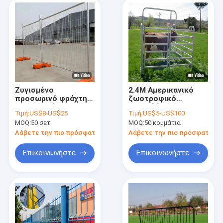
Ζυγισμένο
2.4M Αμερικανικό
προσωρινό φράχτη
ζωοτροφικό
κατασκευής 6ft
βοοειδές Corral
Τιμή:
US$8-US$25
Τιμή:
US$5-US$100
ύψος Αυστραλιανό
φράχτης στρογγυλό
MOQ:
50 σετ
MOQ:
50 κομμάτια
πρότυπο
σωλήνα στυλ
βοοειδών φράχτη
Λάβετε την πιο πρόσφατη τιμή
Λάβετε την πιο πρόσφατη τι
Πίνακα
Επικοινωνήστε
Επικοινωνήστε