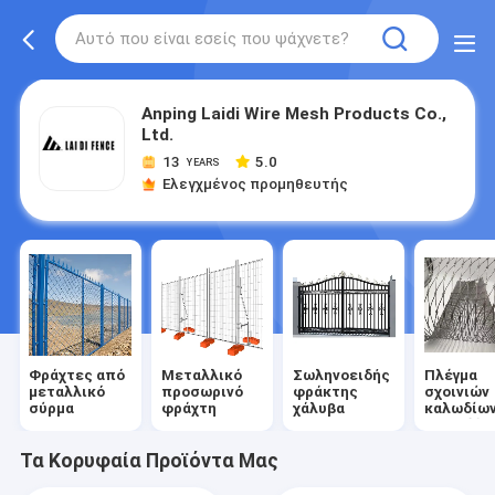
Anping Laidi Wire Mesh Products Co.,
Ltd.
13
5.0
YEARS
Ελεγχμένος προμηθευτής
Φράχτες από
Μεταλλικό
Σωληνοειδής
Πλέγμα
μεταλλικό
προσωρινό
φράκτης
σχοινιών
σύρμα
φράχτη
χάλυβα
καλωδίω
ανοξείδω
Τα Κορυφαία Προϊόντα Μας