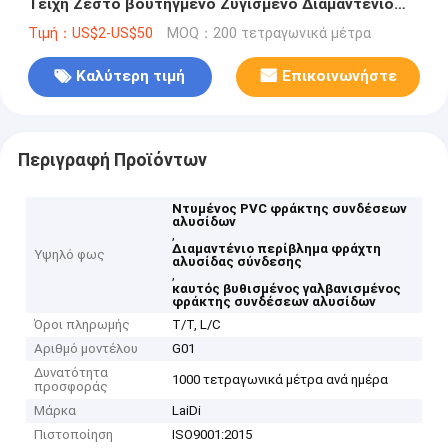
Τείχη Ζεστό βουτηγμένο Ζυγισμένο Διαμαντένιο
Περιβλήματος Cyclone Wire Mesh
Τιμή：US$2-US$50
MOQ：200 τετραγωνικά μέτρα
Καλύτερη τιμή
Επικοινωνήστε
Περιγραφή Προϊόντων
Ντυμένος PVC φράκτης συνδέσεων
αλυσίδων
,
Διαμαντένιο περίβλημα φράχτη
Υψηλό φως
αλυσίδας σύνδεσης
,
καυτός βυθισμένος γαλβανισμένος
φράκτης συνδέσεων αλυσίδων
Όροι πληρωμής
T/T, L/C
Αριθμό μοντέλου
G01
Δυνατότητα
1000 τετραγωνικά μέτρα ανά ημέρα
προσφοράς
Μάρκα
LaiDi
Πιστοποίηση
ISO9001:2015