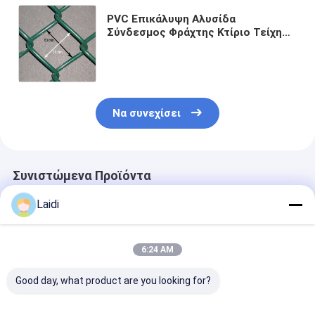
PVC Επικάλυψη Αλυσίδα
Σύνδεσμος Φράχτης Κτίριο Τείχη
Ζεστό βουτηγμένο Ζυγισμένο
Διαμαντένιο Περιβλήματος Cyclone
Wire Mesh
Να συνεχίσει
Συνιστώμενα Προϊόντα
Laidi
6:24 AM
Good day, what product are you looking for?
Φράχτης αλυσίδας
Ζυγισμένο PVC
Φράχτης αλυσ