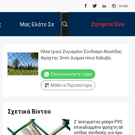
Greek
ς
Μας Ελάτε Σε
Ζητήστε Ένα
Επαφή Με
Απόσπασμα
Ηλεκτρικό Ζυγισμένο Σύνδεσμο Αλυσίδας
Φράχτης 3mm Διαμαντένιο Χάλυβα
Σιδηροπλέγμα
Επικοινωνήστε τώρα
Μάθετε Περισσότερα
Σχετικά Βίντεο
2' ανοίγματος μαύρο PVC
επικαλυμμένο φράχτη αλ
υσίδας σύνδεσης για προ