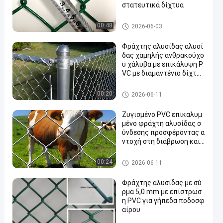
στατευτικά δίχτυα
Φράχτης αλυσίδας
00:48
2026-06-03
Φράχτης αλυσίδας αλυσί
δας χαμηλής ανθρακούχο
υ χάλυβα με επικάλυψη P
VC με διαμαντένιο δίχτυ
για φράχτες κήπου
Φράχτης αλυσίδας
00:20
2026-06-11
Ζυγισμένο PVC επικαλυμ
μένο φράχτη αλυσίδας σ
ύνδεσης προσφέροντας α
ντοχή στη διάβρωση και
μακροχρόνια απόδοση
Φράχτης αλυσίδας
00:24
2026-06-11
Φράχτης αλυσίδας με σύ
ρμα 5,0 mm με επίστρωσ
η PVC για γήπεδα ποδοσφ
αίρου