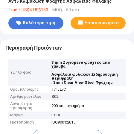
Αντι-Κλιμάκωση Φράχτης Ασφάλειας Φυλακής
Τιμή：US$4-US$150
MOQ：50 σετ
Καλύτερη τιμή
Επικοινωνήστε
Περιγραφή Προϊόντων
3 mm Ζυγισμένα φράχτες από
χάλυβα
,
Υψηλό φως
Ασφάλεια φυλακών Σιδηρουργική
περίφραξη
,
3mm Clear View Steel Φράχτης
Όροι πληρωμής
T/T, L/C
Αριθμό μοντέλου
S02
Δυνατότητα
200 σετ την ημέρα
προσφοράς
Μάρκα
LaiDi
Πιστοποίηση
ISO9001:2015