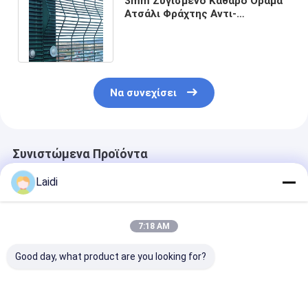
3mm Ζυγισμένο Καθαρό Όραμα
Ατσάλι Φράχτης Αντι-
Κλιμάκωση Φράχτης Ασφάλειας
Φυλακής
Να συνεχίσει
Συνιστώμενα Προϊόντα
Laidi
7:18 AM
Good day, what product are you looking for?
Φράχτες ασφαλείας
Hot Dip Galvanized
South Africa C
PVC κατά της
High Security Metal
Anti-Climb 35