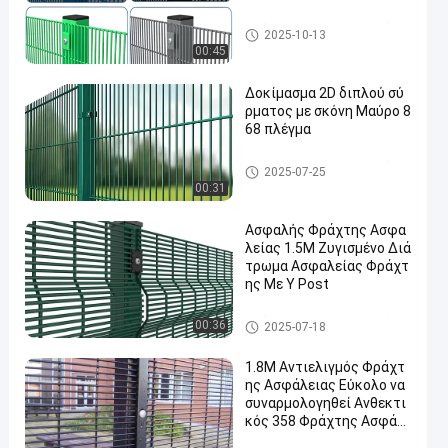
Φράχτης ασφαλείας κατά τη
2025-10-13
ς αναρρίχησης
00:45
Δοκίμασμα 2D διπλού σύ
ρματος με σκόνη Μαύρο 8
68 πλέγμα
Φράχτης ασφαλείας κατά τη
2025-07-25
ς αναρρίχησης
00:31
Ασφαλής Φράχτης Ασφα
λείας 1.5M Ζυγισμένο Διά
τρωμα Ασφαλείας Φράχτ
ης Με Y Post
Φράχτης ασφαλείας κατά τη
00:36
2025-07-18
ς αναρρίχησης
1.8M Αντιελιγμός Φράχτ
ης Ασφάλειας Εύκολο να
συναρμολογηθεί Ανθεκτι
κός 358 Φράχτης Ασφάλ
ειας