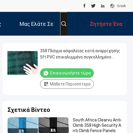
Greek
ς
Μας Ελάτε Σε
Ζητήστε Ένα
Επαφή Με
Απόσπασμα
358 Πλέγμα ασφαλείας κατά αναρρίχησης
5ft PVC επικαλυμμένο συγκολλημένο
πίνακα φράχτη
Επικοινωνήστε τώρα
Μάθετε Περισσότερα
Σχετικά Βίντεο
South Africa Clearvu Anti-
Climb 358 High Security A
nti Climb Fence Panels