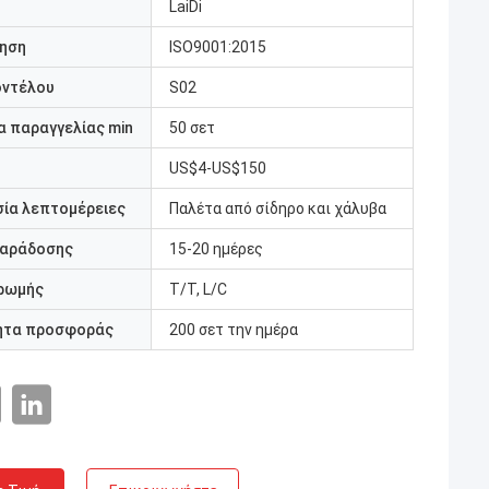
LaiDi
ηση
ISO9001:2015
οντέλου
S02
 παραγγελίας min
50 σετ
US$4-US$150
ία λεπτομέρειες
Παλέτα από σίδηρο και χάλυβα
παράδοσης
15-20 ημέρες
ρωμής
T/T, L/C
ητα προσφοράς
200 σετ την ημέρα