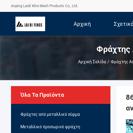
Anping Laidi Wire Mesh Products Co., Ltd.
Αρχική
Σχετικ
Φράχτης 
Σελίδα
Αρχική Σελίδα
/
Φράχτης Ασ
Όλα Τα Προϊόντα
8
α
Φράχτες από μεταλλικό σύρμα
Μεταλλικό προσωρινό φράχτη