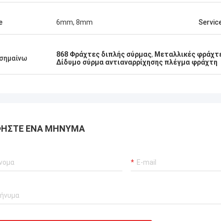
τα., πολύ αξιόπιστος
κευαστής.
e
6mm, 8mm
Servic
868 Φράχτες διπλής σύρμας
,
Μεταλλικές φράχτε
σημαίνω
Δίδυμο σύρμα αντιαναρρίχησης πλέγμα φράχτη
ΉΣΤΕ ΈΝΑ ΜΉΝΥΜΑ