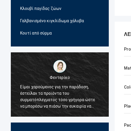
Κλουβί παγίδας ζώων
Γαλβανισμένο κιγκλίδωμα χάλυβα
Κουτί από σύρμα
ΛΕ
Pro
Mat
Φεντερίκο
Είμαι χαρούμενος για την παράδοση,
Ο προ
Col
έστειλαν τα προϊόντα του
σύρμα 
συρματόπλεγματος τόσο γρήγορα ώστε
ευγενι
να μπορέσω να πιάσω την ευκαιρία να
πολλές
Pla
δουλέψω με τον πελάτη μου, την ίδια
αποφάσ
στιγμή.Έτσι αποφάσισα ότι θα ήταν ο
τιμή τ
Pac
πρώτος προμηθευτής μου για τα
είμαι 