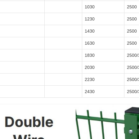
1030
2500
1230
2500
1430
2500
1630
2500
1830
2500/
2030
2500/
2230
2500/
2430
2500/