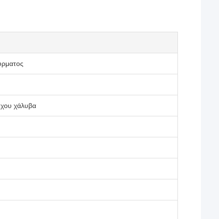
ύρματος
χου χάλυβα