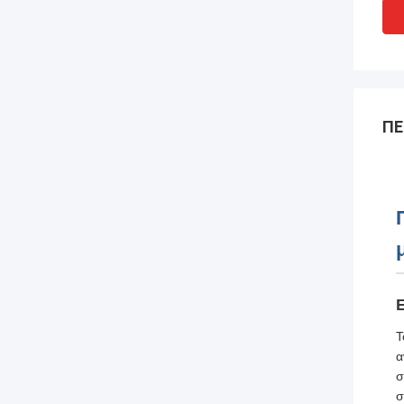
ΠΕ
Τ
α
σ
σ