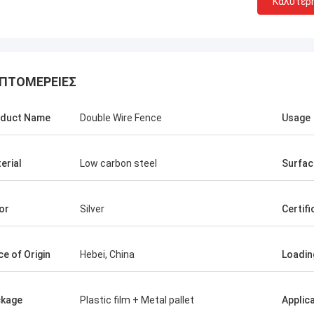
Καλύτερ
ΠΤΟΜΈΡΕΙΕΣ
duct Name
Double Wire Fence
Usage
erial
Low carbon steel
Surfac
Κάποιος
Αμπντου
μηθευτής των προϊόντων φράχτη
Η ποιότητα των προϊόντ
or
Silver
Certifi
είναι πολύ υπομονετικός και
φανταστική και σταθερή
κός μαζί μου, με συμβούλεψαν
με βοήθησες να μάθω πε
 ιδέες για τα προϊόντα, έτσι
προϊόντα, πιστεύω στο 
ce of Origin
Hebei, China
Loadin
ισα να δουλέψω μαζί τους.Αλλά η
ους είναι πολύ ανταγωνιστική και
kage
Plastic film + Metal pallet
Applic
ικανοποιημένος και με την