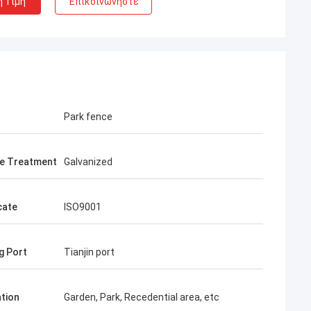
η Τιμή
Επικοινωνήστε
Park fence
e Treatment
Galvanized
λάχ
ων σας είναι
cate
ISO9001
, από την αρχή,
ρισσότερα για τα
μέλλον.
g Port
Tianjin port
ation
Garden, Park, Recedential area, etc