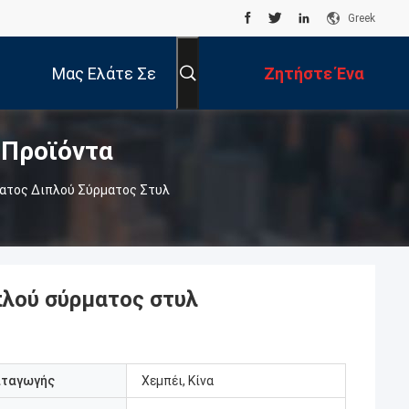
Greek
Μας Ελάτε Σε
Ζητήστε Ένα
 Προϊόντα
Επαφή Με
Απόσπασμα
ματος Διπλού Σύρματος Στυλ
πλού σύρματος στυλ
αταγωγής
Χεμπέι, Κίνα