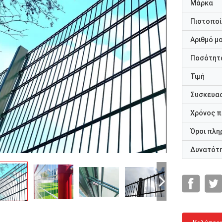
Μάρκα
Πιστοποί
Αριθμό μ
Ποσότητα
Τιμή
Συσκευασ
Χρόνος 
Όροι πλη
Δυνατότ