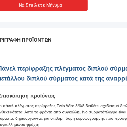
Να Στείλετε Μήνυμα
ΡΙΓΡΑΦΉ ΠΡΟΪΌΝΤΩΝ
Πάνελ περίφραξης πλέγματος διπλού σύρμα
μετάλλου διπλού σύρματος κατά της αναρρ
Επισκόπηση προϊόντος
ο πάνελ πλέγματος περίφραξης Twin Wire 8/6/8 διαθέτει σχεδιασμό δι
νθεκτικότητα. Αυτό το φράχτη από συγκολλημένο συρματόπλεγμα είναι 
ύρματα, δημιουργώντας μια στιβαρή δομή κορυφογραμμής που προσφέρ
υγκολλημένου φράχτη.