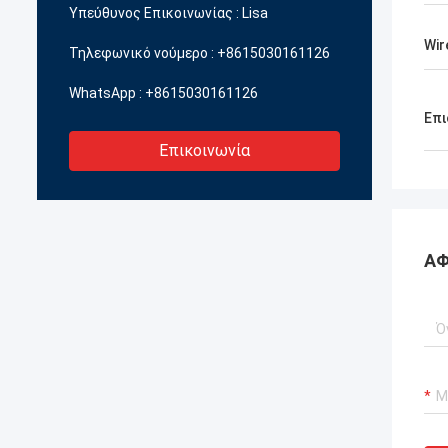
προϊόντα του συρματόπλέγματος
ποιότη
Υπεύθυνος Επικοινωνίας :
Lisa
φράχτη.
κατασ
Wir
Τηλεφωνικό νούμερο :
+8615030161126
WhatsApp :
+8615030161126
Επι
Επικοινωνία
ΑΦ