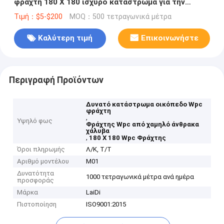
φράχτη 180 X 180 ισχυρό κατάστρωμα για την
περιουσία
Τιμή：$5-$200
MOQ：500 τετραγωνικά μέτρα
Καλύτερη τιμή
Επικοινωνήστε
Περιγραφή Προϊόντων
Δυνατό κατάστρωμα οικόπεδο Wpc
φράχτη
,
Υψηλό φως
Φράχτης Wpc από χαμηλό άνθρακα
χάλυβα
,
180 X 180 Wpc Φράχτης
Όροι πληρωμής
Λ/Κ, Τ/Τ
Αριθμό μοντέλου
M01
Δυνατότητα
1000 τετραγωνικά μέτρα ανά ημέρα
προσφοράς
Μάρκα
LaiDi
Πιστοποίηση
ISO9001:2015