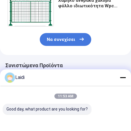
Χαμηλό άνθρακα χάλυβα
φύλλο ιδιωτικότητα Wpc
φράχτη 180 X 180 ισχυρό
κατάστρωμα για την
περιουσία
Να συνεχίσει
Συνιστώμενα Προϊόντα
Laidi
11:53 AM
Good day, what product are you looking for?
3-Rail λευκό χρώμα
Πυρολυμένα
Πλέγμα συρμά
PVC άλογο φράχτη
εργοστάσια
φράχτη από