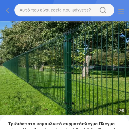
2
/
5
Τριδιάστατο καμπυλωτό συρματόπλεγμα Πλέγμα