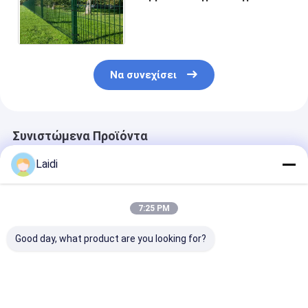
κήπου Κουρδισμένο κάγκελο
1.5m * 2.0m Ζυγισμένο σύρμα
Να συνεχίσει
Συνιστώμενα Προϊόντα
Laidi
7:25 PM
Good day, what product are you looking for?
Ζυγισμένο φράχτη
Πλέκτης 3D
6ft High Εύκο
ασφαλείας V Mesh
καμπυλωτού
συναρμολογημ
με εξατομικευμένο
συγκολλημένου
PVC επικαλυμ
χρώμα και μέγεθος
σύρματος με
3D V Mesh Sec