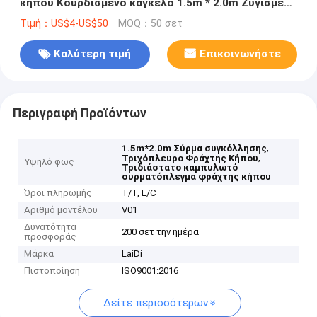
κήπου Κουρδισμένο κάγκελο 1.5m * 2.0m Ζυγισμένο
σύρμα
Τιμή：US$4-US$50
MOQ：50 σετ
Καλύτερη τιμή
Επικοινωνήστε
Περιγραφή Προϊόντων
,
1.5m*2.0m Σύρμα συγκόλλησης
,
Τριχόπλευρο Φράχτης Κήπου
Υψηλό φως
Τριδιάστατο καμπυλωτό
συρματόπλεγμα φράχτης κήπου
Όροι πληρωμής
T/T, L/C
Αριθμό μοντέλου
V01
Δυνατότητα
200 σετ την ημέρα
προσφοράς
Μάρκα
LaiDi
Πιστοποίηση
ISO9001:2016
Δείτε περισσότερων