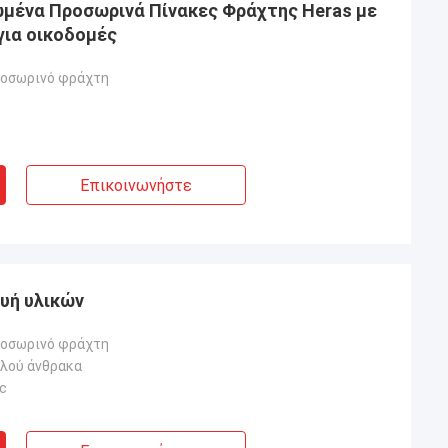
μένα Προσωρινά Πίνακες Φράχτης Heras με
για οικοδομές
ροσωρινό φράχτη
Επικοινωνήστε
λάχ
ων σας είναι
ευή υλικών
, από την αρχή,
ρισσότερα για τα
ροσωρινό φράχτη
μέλλον.
λού άνθρακα
c