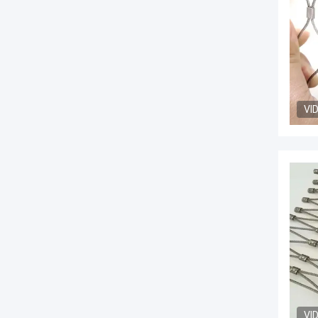
VI
VI