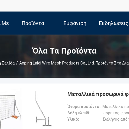
ά Με
Προϊόντα
Εμφάνιση
Εκδηλώσεις
Εμάς
VR
Όλα Τα Προϊόντα
 Σελίδα
/
Anping Laidi Wire Mesh Products Co., Ltd. Προϊόντα Στο Δι
Μεταλλικά προσωρινά φρ
Όνομα προϊόντος:
Μεταλλικό π
Λέξη κλειδί:
Φορητός φρά
Υλικό:
Σωλήνας από 