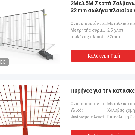
2Mx3.5M Ζεστά Ζαλβανω
32 mm σωλήνα πλαισίου 
Όνομα προϊόντος:
Μεταλλικό π
Μετρητής σύρματος:
2,5 χλστ
σωλήνας πλαισίων:
32mm
Καλύτερη Τιμή
DEO
Κάποιος
Αμπντου
μηθευτής των προϊόντων φράχτη
Η ποιότητα των προϊόντ
Πυρήνες για την κατασκ
είναι πολύ υπομονετικός και
φανταστική και σταθερή
κός μαζί μου, με συμβούλεψαν
με βοήθησες να μάθω πε
Όνομα προϊόντος:
Μεταλλικό π
 ιδέες για τα προϊόντα, έτσι
προϊόντα, πιστεύω στο 
Υλικό:
Χάλυβας χαμη
ισα να δουλέψω μαζί τους.Αλλά η
Φινίρισμα πλαισίου:
Επικάλυψη Pv
ους είναι πολύ ανταγωνιστική και
ικανοποιημένος και με την