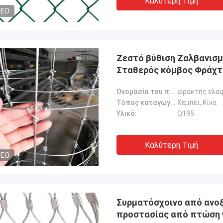
Καλύτερη Τιμή
DEO
Ζεστό βύθιση Ζαλβανισμ
Σταθερός κόμβος Φράχτ
Ονομασία του προϊόντος:
φράκτης ελα
Τόπος καταγωγής:
Χεμπέι, Κίνα
Υλικό:
Q195
Καλύτερη Τιμή
DEO
Συρματόσχοινο από ανο
προστασίας από πτώση γ