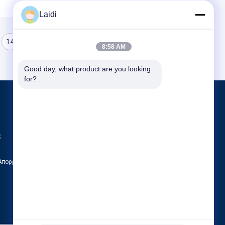
Laidi
14
15
16
8:58 AM
Good day, what product are you looking 
for?
Προϊόντα
Φράχτες από μεταλλικό σύρμα
ς
Μεταλλικό προσωρινό φράχτη
Σωληνοειδής φράκτης χάλυβα
 Απορρήτου
Όλες οι κατηγορίες