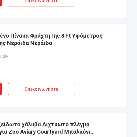
Επικοινωνήστε
ένο Πίνακα Φράχτη Γης 8 Ft Υψόμετρος
ης Νεράιδα Νεράιδα
φιών
Επικοινωνήστε
ξείδωτο χάλυβα Διχτυωτό πλέγμα
ια Zoo Aviary Courtyard Μπαλκόνι