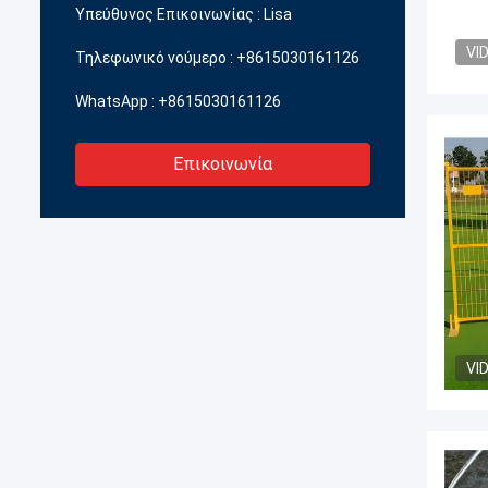
προϊόντα του συρματόπλέγματος
ποιότη
Υπεύθυνος Επικοινωνίας :
Lisa
φράχτη.
κατασ
VI
Τηλεφωνικό νούμερο :
+8615030161126
WhatsApp :
+8615030161126
Επικοινωνία
VI