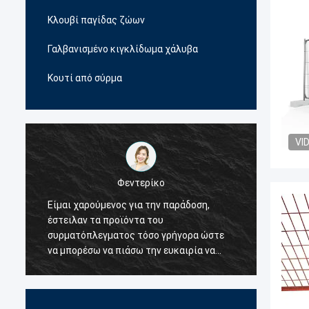
Κλουβί παγίδας ζώων
Γαλβανισμένο κιγκλίδωμα χάλυβα
Κουτί από σύρμα
VI
Φεντερίκο
Είμαι χαρούμενος για την παράδοση,
Ο προ
έστειλαν τα προϊόντα του
σύρμα 
συρματόπλεγματος τόσο γρήγορα ώστε
ευγενι
να μπορέσω να πιάσω την ευκαιρία να
πολλές
δουλέψω με τον πελάτη μου, την ίδια
αποφάσ
στιγμή.Έτσι αποφάσισα ότι θα ήταν ο
τιμή τ
πρώτος προμηθευτής μου για τα
είμαι 