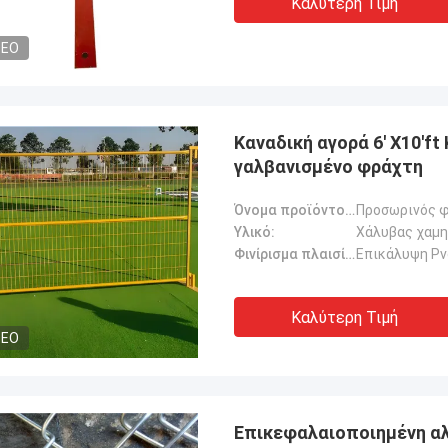
Καλύτερη Τιμή
τα., πολύ αξιόπιστος
κευαστής.
DEO
Καναδική αγορά 6' X10'
γαλβανισμένο φράχτη
Όνομα προϊόντος:
Προσωρινός φ
Υλικό:
Χάλυβας χαμη
Φινίρισμα πλαισίου:
Επικάλυψη Pv
Καλύτερη Τιμή
DEO
Επικεφαλαιοποιημένη αλ