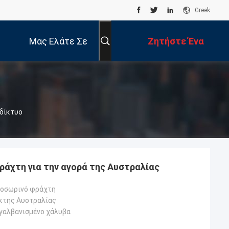
Greek
Μας Ελάτε Σε
Ζητήστε Ένα
Επαφή Με
Απόσπασμα
αδίκτυο
άχτη για την αγορά της Αυστραλίας
ροσωρινό φράχτη
κτης Αυστραλίας
γαλβανισμένο χάλυβα