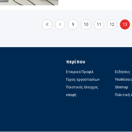
9
10
11
12
13
περίπου
Εταιρικό Προφίλ
Ειδήσεις
Γύρος εργοστασίων
Υποθέσει
Ποιοτικός έλεγχος
Sitemap
επαφή
Πολιτική