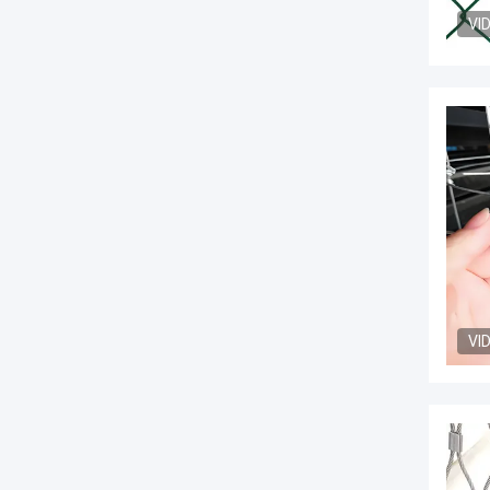
VI
VI