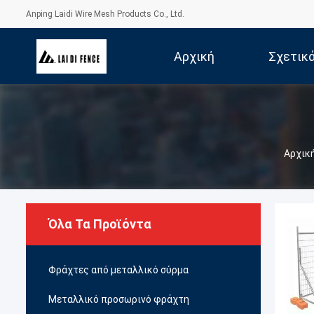
Anping Laidi Wire Mesh Products Co., Ltd.
Αρχική
Σχετικ
Σελίδα
Αρχική
Όλα Τα Προϊόντα
Φράχτες από μεταλλικό σύρμα
Μεταλλικό προσωρινό φράχτη