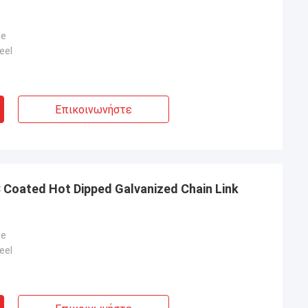
ce
eel
Επικοινωνήστε
C Coated Hot Dipped Galvanized Chain Link
ce
eel