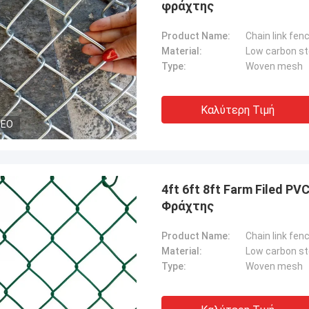
φράχτης
Product Name:
Chain link fen
Material:
Low carbon st
Type:
Woven mesh
Καλύτερη Τιμή
DEO
4ft 6ft 8ft Farm Filed PV
Φράχτης
Product Name:
Chain link fen
Material:
Low carbon st
Type:
Woven mesh