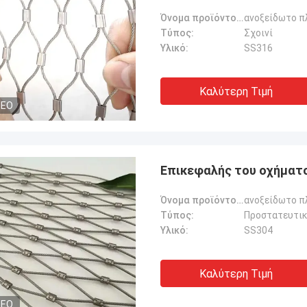
Υποστήριξη εξόρυξης
Όνομα προϊόντος:
ανοξείδωτο π
Τύπος:
Σχοινί
Υλικό:
SS316
Καλύτερη Τιμή
DEO
Επικεφαλής του οχήματ
Όνομα προϊόντος:
ανοξείδωτο π
Τύπος:
Προστατευτικ
Υλικό:
SS304
Καλύτερη Τιμή
DEO