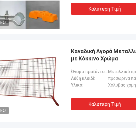
Καλύτερη Τιμή
DEO
Καναδική Αγορά Μεταλλ
με Κόκκινο Χρώμα
Όνομα προϊόντος:
Μεταλλικό π
Λέξη κλειδί:
προσωρινά πά
Υλικό:
Χάλυβας χαμη
Καλύτερη Τιμή
DEO