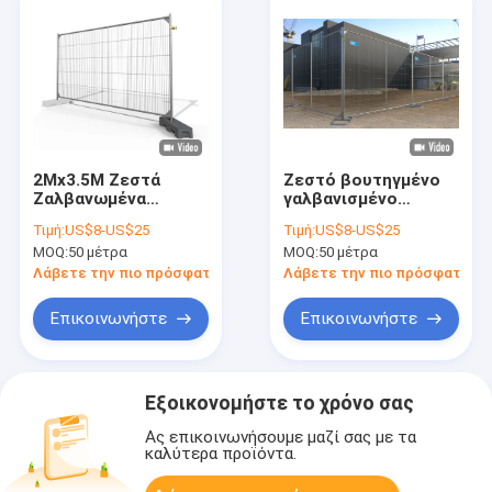
2Mx3.5M Ζεστά
Ζεστό βουτηγμένο
Ζαλβανωμένα
γαλβανισμένο
Προσωρινά Πίνακες
φράχτη Heras 2x3.5M
Τιμή:
US$8-US$25
Τιμή:
US$8-US$25
Φράχτης Heras με 32
φορητό προσωρινό
MOQ:
50 μέτρα
MOQ:
50 μέτρα
mm σωλήνα
φράχτη για
πλαισίου για
οικοδομές
Λάβετε την πιο πρόσφατη τιμή
Λάβετε την πιο πρόσφατη τι
οικοδομές
Επικοινωνήστε
Επικοινωνήστε
Εξοικονομήστε το χρόνο σας
Ας επικοινωνήσουμε μαζί σας με τα
καλύτερα προϊόντα.