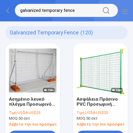
Galvanized Temporary Fence
(120)
Ασημένιο λευκό
Ασφάλεια Πράσινο
πλέγμα Προσωρινό
PVC Προσωρινή
φράχτη Γεωργική
φράχτη Εξωτερικό
Τιμή:
US$8-US$25
Τιμή:
US$8-US$25
Αυστραλία
Ζυγισμένο Φράχτη
MOQ:
50 σετ
MOQ:
50 σετ
Ασφάλειας
Λάβετε την πιο πρόσφατη τιμή
Λάβετε την πιο πρόσφατη τι