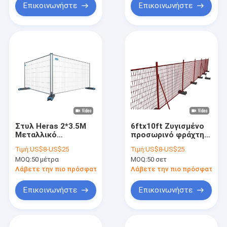
Επικοινωνήστε
Επικοινωνήστε
Στυλ Heras 2*3.5M
6ftx10ft Ζυγισμένο
Μεταλλικό
προσωρινό φράχτη
προσωρινό φράχτη
Κατασκευή φράχτη
Τιμή:
US$8-US$25
Τιμή:
US$8-US$25
με ελαστική βάση
Καναδά
MOQ:
50 μέτρα
MOQ:
50 σετ
Λάβετε την πιο πρόσφατη τιμή
Λάβετε την πιο πρόσφατη τι
Επικοινωνήστε
Επικοινωνήστε