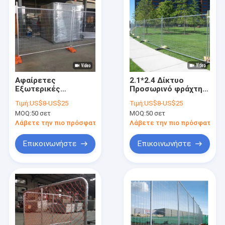
Αφαίρετες
2.1*2.4 Δίκτυο
Εξωτερικές
Προσωρινό φράχτη
Προσωρινές
Αστική
Τιμή:
US$8-US$25
Τιμή:
US$8-US$25
Φράκτες
Αρχιτεκτονική
MOQ:
50 σετ
MOQ:
50 σετ
Κατασκευαστικό
Αυστραλία
χώρο Φράκτες
Λάβετε την πιο πρόσφατη τιμή
Λάβετε την πιο πρόσφατη τι
ασφαλείας Μέγεθος
2100x2400mm
Επικοινωνήστε
Επικοινωνήστε
Αρχική σελίδα
Προϊόντα
Εκπομπή VR