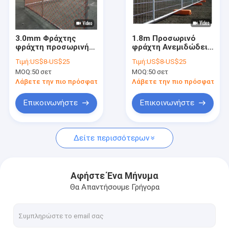
Σχετικά με εμάς
Επισκέψεις στο εργοστάσιο
3.0mm Φράχτης
1.8m Προσωρινό
φράχτη προσωρινή
φράχτη Ανεμιδώδεις
Έλεγχος Ποιότητας
φράχτη συγκόλληση
γεωργικές
Τιμή:
US$8-US$25
Τιμή:
US$8-US$25
γεωργικές
εγκαταστάσεις
MOQ:
50 σετ
MOQ:
50 σετ
εγκαταστάσεις
Αυστραλιανό φράχτη
Επικοινωνήστε μαζί μας
Λάβετε την πιο πρόσφατη τιμή
Λάβετε την πιο πρόσφατη τι
Ειδήσεις
Επικοινωνήστε
Επικοινωνήστε
Υποθέσεις
Δείτε περισσότερων
Ζητήστε μια προσφορά
Αφήστε Ένα Μήνυμα
Θα Απαντήσουμε Γρήγορα
Φράχτες από μεταλλικό σύρμα
Μεταλλικό προσωρινό φράχτη