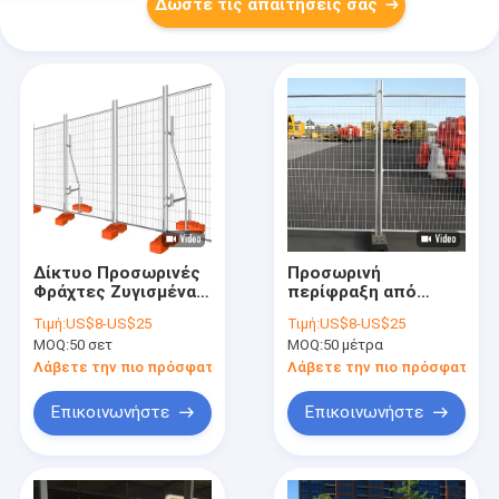
Δώστε τις απαιτήσεις σας
Δίκτυο Προσωρινές
Προσωρινή
Φράχτες Ζυγισμένα
περίφραξη από
Φράχτες Φράχτες
γαλβανισμένο
Τιμή:
US$8-US$25
Τιμή:
US$8-US$25
Νέα Ζηλανδία
συγκολλημένο
MOQ:
50 σετ
MOQ:
50 μέτρα
Πρότυπο
μέταλλο τύπου
Αυστραλίας για
Λάβετε την πιο πρόσφατη τιμή
Λάβετε την πιο πρόσφατη τι
εργοτάξια
Επικοινωνήστε
Επικοινωνήστε