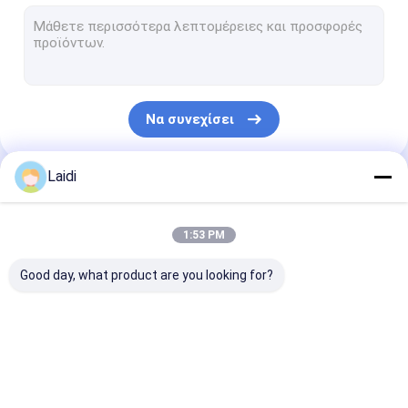
Σωληνοειδής φράκτης χάλυβα
Πλέγμα σχοινιών καλωδίων ανοξείδωτου
φράχτης εκτροφής βοοειδών
Να συνεχίσει
Πίνακα φράχτη βοοειδών
Φράχτης ασφαλείας V Mesh
Laidi
Οι Κατηγορίες Μας
Φραγμός ελέγχου πλήθους
1:53 PM
Φράχτης ασφαλείας κατά της αναρρίχησης
Good day, what product are you looking for?
Φράχτης αλυσίδας
Καλώδιο ξυράφι
Φράχτες από
Μεταλλικό
Σωληνοειδής
Σιδερένιο σκυλόσπιτο
μεταλλικό σύρμα
προσωρινό φράχτη
φράκτης χάλυ