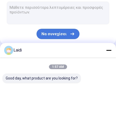
Σωληνοειδής φράκτης χάλυβα
Πλέγμα σχοινιών καλωδίων ανοξείδωτου
φράχτης εκτροφής βοοειδών
Να συνεχίσει
Πίνακα φράχτη βοοειδών
Φράχτης ασφαλείας V Mesh
Laidi
Οι Κατηγορίες Μας
Φραγμός ελέγχου πλήθους
1:57 AM
Φράχτης ασφαλείας κατά της αναρρίχησης
Good day, what product are you looking for?
Φράχτης αλυσίδας
Καλώδιο ξυράφι
Φράχτες από
Μεταλλικό
Σωληνοειδής
Σιδερένιο σκυλόσπιτο
μεταλλικό σύρμα
προσωρινό φράχτη
φράκτης χάλυ