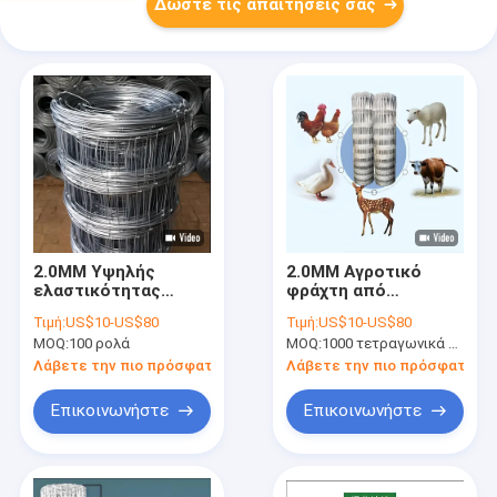
Δώστε τις απαιτήσεις σας
2.0MM Υψηλής
2.0MM Αγροτικό
ελαστικότητας
φράχτη από
σύρμα ανθεκτικό
γαλβανισμένο σύρμα
Τιμή:
US$10-US$80
Τιμή:
US$10-US$80
κτηνοτροφικό
υψηλής αντοχής για
MOQ:
100 ρολά
MOQ:
1000 τετραγωνικά μέτρα
φράχτη ανθεκτικό
λαχανικά, περίφραξη
στις καιρικές
κήπου, επιφανειακή
Λάβετε την πιο πρόσφατη τιμή
Λάβετε την πιο πρόσφατη τι
συνθήκες
επεξεργασία
Επικοινωνήστε
Επικοινωνήστε