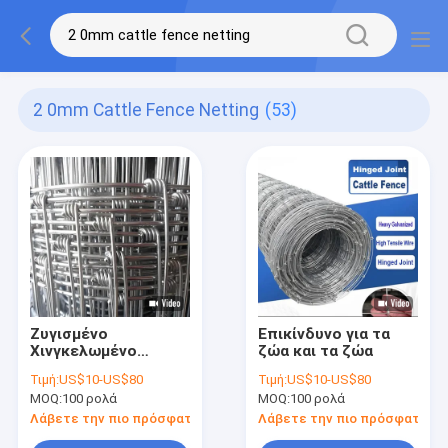
2 0mm Cattle Fence Netting
(53)
Ζυγισμένο
Επικίνδυνο για τα
Χινγκελωμένο
ζώα και τα ζώα
Συνδυασμένο
Τιμή:
US$10-US$80
Τιμή:
US$10-US$80
Φράχτης Γονιών
MOQ:
100 ρολά
MOQ:
100 ρολά
Δίκτυο 2,0MM
Υψηλής Τεντώσεως
Λάβετε την πιο πρόσφατη τιμή
Λάβετε την πιο πρόσφατη τι
Σύρμα Φράχτης