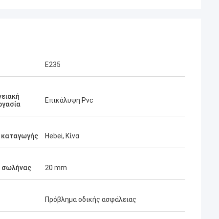
Ε235
νειακή
Επικάλυψη Pvc
ργασία
 καταγωγής
Hebei, Κίνα
λάχ
ων σας είναι
, από την αρχή,
 σωλήνας
20 mm
ρισσότερα για τα
μέλλον.
Πρόβλημα οδικής ασφάλειας