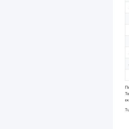
Π
Τα
εκ
Τ