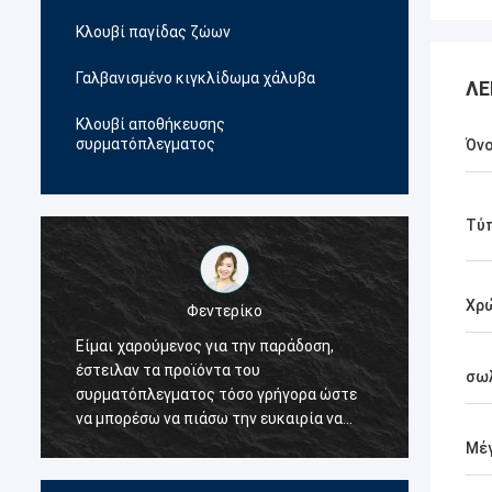
Κλουβί παγίδας ζώων
Γαλβανισμένο κιγκλίδωμα χάλυβα
ΛΕ
Κλουβί αποθήκευσης
συρματόπλεγματος
Όνο
Τύπ
Χρ
Φεντερίκο
Είμαι χαρούμενος για την παράδοση,
Ο προ
έστειλαν τα προϊόντα του
σύρμα 
σωλ
συρματόπλεγματος τόσο γρήγορα ώστε
ευγενι
να μπορέσω να πιάσω την ευκαιρία να
πολλές
δουλέψω με τον πελάτη μου, την ίδια
αποφάσ
Μέ
στιγμή.Έτσι αποφάσισα ότι θα ήταν ο
τιμή τ
πρώτος προμηθευτής μου για τα
είμαι 