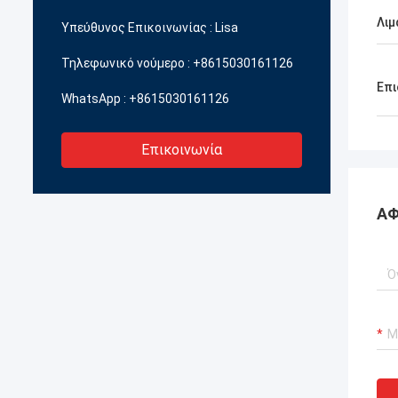
προϊόντα του συρματόπλέγματος
ποιότη
Λιμ
Υπεύθυνος Επικοινωνίας :
Lisa
φράχτη.
κατασ
Τηλεφωνικό νούμερο :
+8615030161126
Επι
WhatsApp :
+8615030161126
Επικοινωνία
ΑΦ