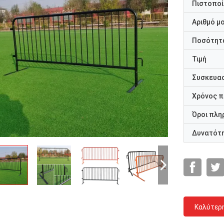
Πιστοποί
Αριθμό μ
Ποσότητα
Τιμή
Συσκευασ
Χρόνος 
Όροι πλη
Δυνατότ
Καλύτερ