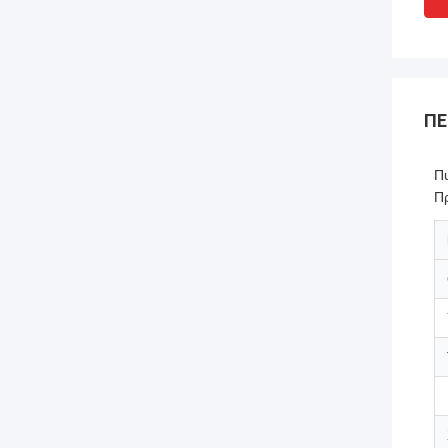
ΠΕ
Π
Π