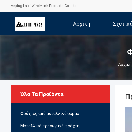
Anping Laidi Wire Mesh Products Co., Ltd.
Αρχική
Σχετικ
Σελίδα
Φ
Αρχική
Όλα Τα Προϊόντα
Π
Φράχτες από μεταλλικό σύρμα
Μεταλλικό προσωρινό φράχτη