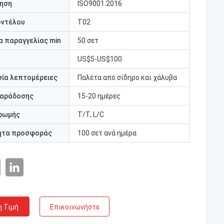
ηση
ISO9001:2016
οντέλου
T02
 παραγγελίας min
50 σετ
US$5-US$100
ία λεπτομέρειες
Παλέτα από σίδηρο και χάλυβα
παράδοσης
15-20 ημέρες
ρωμής
T/T, L/C
ητα προσφοράς
100 σετ ανά ημέρα
η Τιμή
Επικοινωνήστε