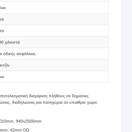
ίνα
στά
στά
0 χιλιοστά
 οδικής ασφάλειας
αντζίν
να
αποτελεσματική διαχείριση πλήθους σε δημόσιες
ώσεις, διαδηλώσεις,και πανηγύρια σε υπαίθριο χώρο.
x2010mm, 940x2500mm
 40mm, 42mm OD