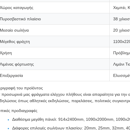
Χώρος καταγωγής
Χεμπέι, Κ
Πυροσβεστικό πλαίσιο
38 χιλιο
Μεσαίο σωλήνα
20 χιλιο
Μέγεθος φράχτη
1100x220
Χρήση
Πρόβλημα
Λιμένας φόρτωσης
Λιμάνι Τι
Επεξεργασία
Ελυσσμέ
εριγραφή του προϊόντος
 προσωρινά μας φράγματα ελέγχου πλήθους είναι απαραίτητα για την 
δηλώσεις όπως αθλητικές εκδηλώσεις, παρελάσεις, πολιτικές συγκεντρ
υπικές προδιαγραφές
Διαθέσιμα μεγέθη πάνελ: 914x2400mm, 1090x2000mm, 1090
Διάφορες επιλογές σωλήνων πλαισίου: 20mm, 25mm, 32mm,