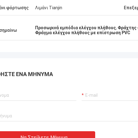
τα., πολύ αξιόπιστος
άνι φόρτωσης
Λιμάνι Tianjin
Επεξε
κευαστής.
Προσωρινά εμπόδια ελέγχου πλήθους
,
Φράχτης 
σημαίνω
Φράγμα ελέγχου πλήθους με επίστρωση PVC
ΉΣΤΕ ΈΝΑ ΜΉΝΥΜΑ
Να Στείλετε Μήνυμα