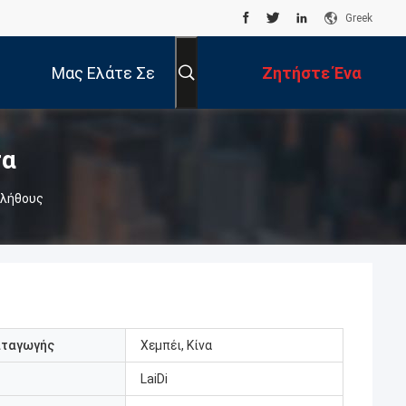
Greek
Μας Ελάτε Σε
Ζητήστε Ένα
Επαφή Με
Απόσπασμα
τα
Πλήθους
αταγωγής
Χεμπέι, Κίνα
LaiDi